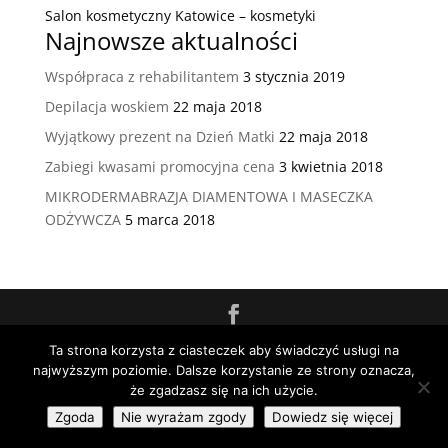
Salon kosmetyczny Katowice – kosmetyki
Najnowsze aktualności
Współpraca z rehabilitantem
3 stycznia 2019
Depilacja woskiem
22 maja 2018
Wyjątkowy prezent na Dzień Matki
22 maja 2018
Zabiegi kwasami promocyjna cena
3 kwietnia 2018
MIKRODERMABRAZJA DIAMENTOWA I MASECZKA
ODŻYWCZA
5 marca 2018
Copyright © 2026 Styl i Elegancja
Ta strona korzysta z ciasteczek aby świadczyć usługi na
najwyższym poziomie. Dalsze korzystanie ze strony oznacza,
że zgadzasz się na ich użycie.
Zgoda
Nie wyrażam zgody
Dowiedz się więcej