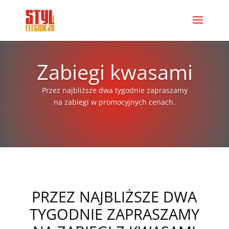
Zabiegi kwasami
Przez najbliższe dwa tygodnie zapraszamy
na zabiegi w promocyjnych cenach.
PRZEZ NAJBLIŻSZE DWA
TYGODNIE ZAPRASZAMY